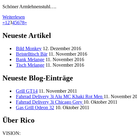
Schöner Armlehnenstuhl….
Weiterlesen
«
1
2
3
4
5
6
7
8
»
Neueste Artikel
Bild
Monkey
12. Dezember 2016
Beistelltisch
Bär
11. November 2016
Bank
Melange
11. November 2016
Tisch
Melange
11. November 2016
Neueste Blog-Einträge
Grill
GT14
11. November 2011
Fahrrad
Delivery 3i Alu MC Khaki Rot Men
11. November 2
Fahrrad
Delivery 3i Chicago Grey
10. Oktober 2011
Gas Grill Odeon 32
10. Oktober 2011
Über Rico
VISION: