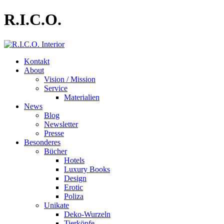
R.I.C.O.
Kontakt
About
Vision / Mission
Service
Materialien
News
Blog
Newsletter
Presse
Besonderes
Bücher
Hotels
Luxury Books
Design
Erotic
Poliza
Unikate
Deko-Wurzeln
Tierköpfe