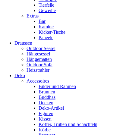
Tierfelle
Geweihe
Extras
Bar
Kamine
Kicker-Tische
Paneele
Draussen
Outdoor Sessel
Hängesessel
Hängematten
Outdoor Sofa
Heizstrahler
Deko
Accessoires
Bilder und Rahmen
Brunnen
Buddhas
Decken
Deko-Artikel
Figuren
Kissen
Koffer, Truhen und Schachteln
Körbe