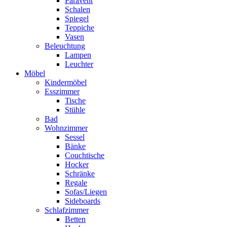
Paravent
Schalen
Spiegel
Teppiche
Vasen
Beleuchtung
Lampen
Leuchter
Möbel
Kindermöbel
Esszimmer
Tische
Stühle
Bad
Wohnzimmer
Sessel
Bänke
Couchtische
Hocker
Schränke
Regale
Sofas/Liegen
Sideboards
Schlafzimmer
Betten