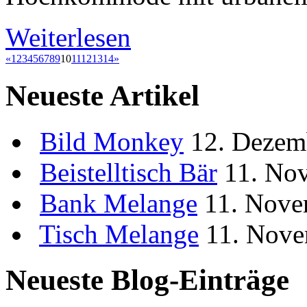
Weiterlesen
«
1
2
3
4
5
6
7
8
9
10
11
12
13
14
»
Neueste Artikel
Bild
Monkey
12. Dezem
Beistelltisch
Bär
11. No
Bank
Melange
11. Nove
Tisch
Melange
11. Nove
Neueste Blog-Einträge